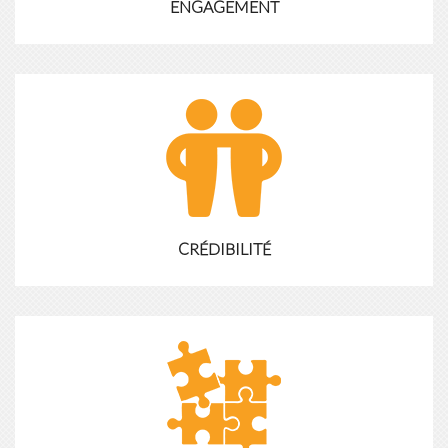
ENGAGEMENT
la recherche et le développement vous donne l'opportunité de
profiter des dernières avancées technologiques.
CRÉDIBILITÉ
Nos technologies chimiques et de traitement ont prouvé leur
valeur dans les années d'exploitation commerciale mondiale.
Sinograce a fourni des produits chimiques et des technologies
de procédés à plus de 60 entreprises manufacturières dans
Lire la suite
plus de 18 pays.
CRÉDIBILITÉ
COOPÉRATION GAGNANT-GAGNANT
Sinograce est dédié au développement avec les clients
ensemble. et créer une relation de coopération gagnant-
gagnant.