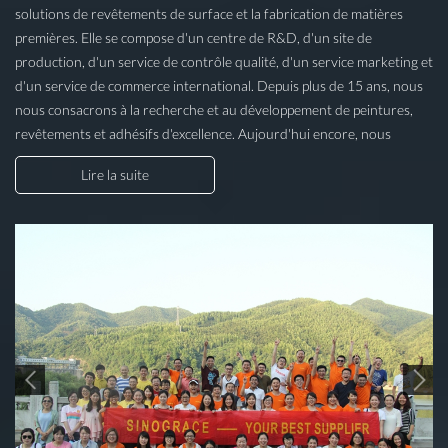
solutions de revêtements de surface et la fabrication de matières
premières. Elle se compose d'un centre de R&D, d'un site de
production, d'un service de contrôle qualité, d'un service marketing et
d'un service de commerce international. Depuis plus de 15 ans, nous
nous consacrons à la recherche et au développement de peintures,
revêtements et adhésifs d'excellence. Aujourd'hui encore, nous
développons et fournissons en permanence des produits de haute
Lire la suite
qualité aux fabricants et distributeurs de peintures, revêtements et
adhésifs du monde entier. VALEUR EMPLOYÉS PARTAGER
Construire un monde merveilleux pour Devenir une entreprise
chimique innovante de classe mondiale,