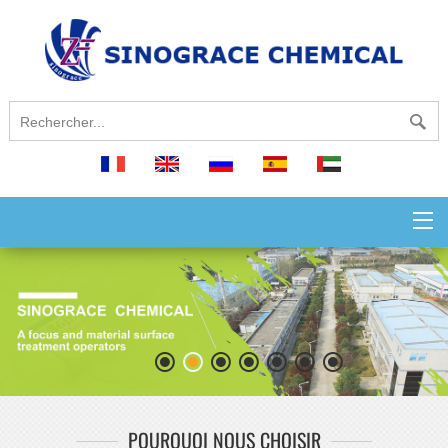
français
English
русский
español
العربية
1
2
3
4
5
6
7
POURQUOI NOUS CHOISIR