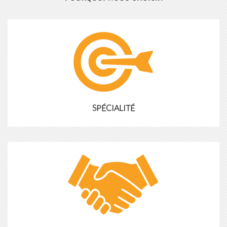
SPÉCIALITÉ
Notre société est spécialisée dans la production de
revêtements chimiques de surface et l'exportation de nos
produits vers de nombreux pays à travers le monde. nous
avons des chimistes professionnels et des ingénieurs
Lire la suite
techniques expérimentés. ils peuvent vous recommander les
SPÉCIALITÉ
meilleurs produits et vous dire comment l'utiliser. en outre,
nous pouvons développer les nouveaux produits et résoudre
les problèmes techniques appliqués professionnellement.
ENGAGEMENT
de la création de technologies à la mise en œuvre de projets et
au soutien continu, nous nous engageons à assurer le succès à
long terme de vos opérations. Nos collaborations avec des
entreprises leaders vous apportent les meilleures options pour
Lire la suite
l'application des produits et notre investissement continu dans