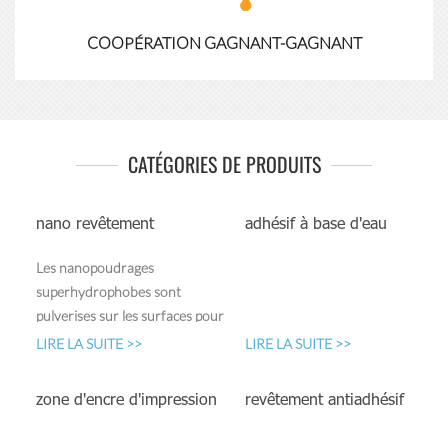
Lire la suite
COOPÉRATION GAGNANT-GAGNANT
CATÉGORIES DE PRODUITS
nano revêtement
adhésif à base d'eau
Les nanopoudrages
superhydrophobes sont
pulvérisés sur les surfaces pour
protéger le verre, le textile, la
LIRE LA SUITE >>
LIRE LA SUITE >>
céramique, la peinture, le métal,
le tissu, le bois et les surfaces
zone d'encre d'impression
revêtement antiadhésif
de construction en conférant
des propriétés oléophobes,