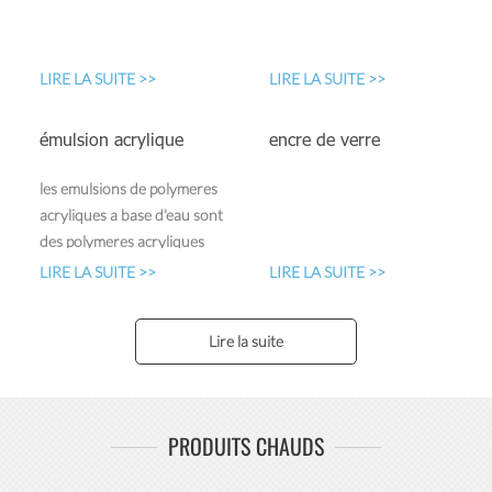
hydrofuges et
superhydrophobes. Leurs
principaux avantages sont
LIRE LA SUITE >>
LIRE LA SUITE >>
l'hyd...
émulsion acrylique
encre de verre
les émulsions de polymères
acryliques à base d'eau sont
des polymères acryliques
complètement réagis dispersés
LIRE LA SUITE >>
LIRE LA SUITE >>
dans l'eau. ces produits ne
contiennent pas de
Lire la suite
formaldéhyde libre résiduel.
ces polymères sont maintenant
largement utilisés dans les
industries de la peinture /
PRODUITS CHAUDS
revêtements, de l'encre, du...