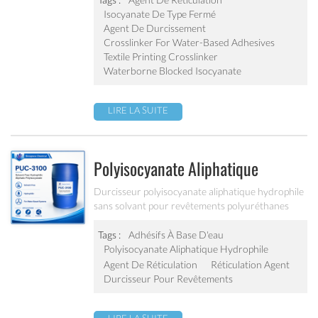
résistance au lavage et la durabilité du
Isocyanate De Type Fermé
revêtement.
Agent De Durcissement
Crosslinker For Water-Based Adhesives
Textile Printing Crosslinker
Waterborne Blocked Isocyanate
LIRE LA SUITE
Polyisocyanate Aliphatique
Hydrophile Sans Solvant PUC-
Durcisseur polyisocyanate aliphatique hydrophile
sans solvant pour revêtements polyuréthanes
3100
bicomposants en phase aqueuse et systèmes
adhésifs.
Tags :
Adhésifs À Base D'eau
Polyisocyanate Aliphatique Hydrophile
Agent De Réticulation
Réticulation Agent
Durcisseur Pour Revêtements
LIRE LA SUITE