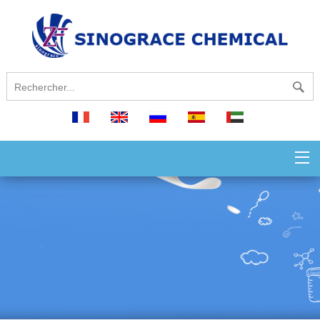
français
English
русский
español
العربية