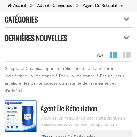
Accueil
Additifs Chimiques
Agent De Réticulation
CATÉGORIES
DERNIÈRES NOUVELLES
vue :
vue de lis
vue
Sinograce Chemical agent de réticulation peut améliorer
l'adhérence, la résistance à l'eau, la résistance à l'usure, peut
améliorer les performances du système de revêtement et
d'adhésif
Agent De Réticulation
D'isocyanate Bloqué En Phase
S-500 est un réticulant à isocyanate bloqué en
phase aqueuse conçu pour les applications
Aqueuse S-500
d’impression pigmentaire et de revêtement textile.
Il améliore l’adhérence, la résistance à l’eau, la
Tags :
Agent De Réticulation