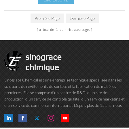
Première Page
Dernière Page
un total de
1
administrateurpages
sinograce
chimique
Sinograce Chemical est une entreprise technique spécialisée dans les
solutions de revêtements de surface et la fabrication de matières
premières. Elle se compose d'un centre de R&D, d'un site de
production, d'un service de contrôle qualité, d'un service marketing et
d'un service de commerce international. Depuis plus de 15 ans, nous
nous consacrons à la recherche et au développement de peintures, ...