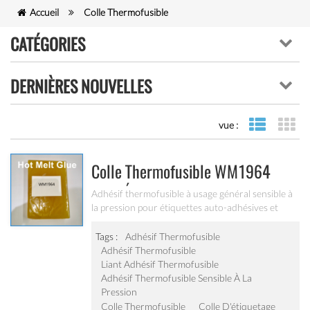
Accueil
Colle Thermofusible
CATÉGORIES
DERNIÈRES NOUVELLES
vue :
vue de lis
vue
Colle Thermofusible WM1964
Pour Étiquettes Et Rubans
Adhésif thermofusible à usage général sensible à
la pression pour étiquettes auto-adhésives et
Adhésifs Auto-Adhésifs À Usage
rubans adhésifs. Il peut être utilisé pour
Général
l'étiquetage sans contact de produits logistiques,
Tags :
Adhésif Thermofusible
alimentaires, pharmaceutiques, cosmétiques et
Adhésif Thermofusible
autres.
Liant Adhésif Thermofusible
Adhésif Thermofusible Sensible À La
Pression
Colle Thermofusible
Colle D'étiquetage