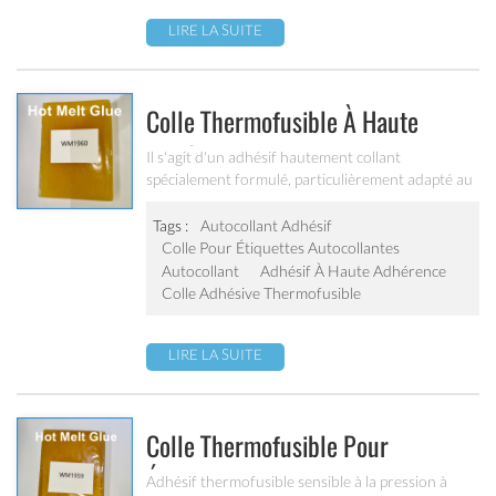
déchets et l'étiquetage automatique.
LIRE LA SUITE
Colle Thermofusible À Haute
Adhérence Pour Coller Sur Des
Il s'agit d'un adhésif hautement collant
spécialement formulé, particulièrement adapté au
Surfaces Difficiles Et Rugueuses
collage sur des surfaces difficiles et rugueuses,
Étiquettes WM1960
telles que des sacs tissés, des planches de bois, des
Tags :
Autocollant Adhésif
cartons, etc. Il a de bonnes performances dans la
Colle Pour Étiquettes Autocollantes
découpe à grande vitesse, l'évacuation des
Autocollant
Adhésif À Haute Adhérence
déchets et l'étiquetage automatique.
Colle Adhésive Thermofusible
LIRE LA SUITE
Colle Thermofusible Pour
Étiquettes Autocollantes Et
Adhésif thermofusible sensible à la pression à