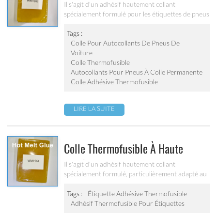
Pour Étiquettes De Pneus
Il s'agit d'un adhésif hautement collant
spécialement formulé pour les étiquettes de pneus
Tags :
Colle Pour Autocollants De Pneus De
Voiture
Colle Thermofusible
Autocollants Pour Pneus À Colle Permanente
Colle Adhésive Thermofusible
LIRE LA SUITE
Colle Thermofusible À Haute
Adhérence Pour Coller Sur Des
Il s'agit d'un adhésif hautement collant
spécialement formulé, particulièrement adapté au
Surfaces Difficiles Et Rugueuses
collage sur des surfaces difficiles et rugueuses,
Étiquettes WM1961
telles que des sacs tissés, des planches de bois, des
Tags :
Étiquette Adhésive Thermofusible
cartons, etc. Il a de bonnes performances dans la
Adhésif Thermofusible Pour Étiquettes
découpe à grande vitesse, l'évacuation des