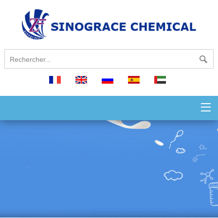
français
English
русский
español
العربية