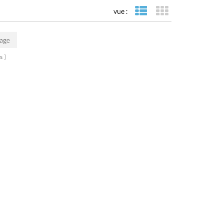
vue :
vue de liste
vue de la grille
Page
s