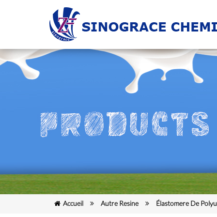
Accueil
Autre Résine
Élastomère De Poly