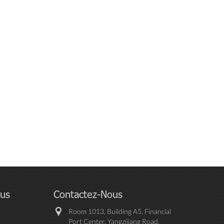
ous
Contactez-Nous
Room 1013, Building A5, Financial
Port Center, Yangzijiang Road,