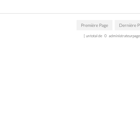
Première Page
Dernière 
un total de
0
administrateurpage