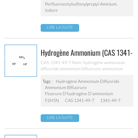
Perfluorooctylsulfonylpropyl-Aminium,
Iodure
LIRE LA SUITE
Hydrogène Ammonium (CAS 1341-
49-7) FC-106
CAS: 1341-49-7 Nom: hydrogène ammonium
difluoride ammonium bifluorure; ammonium
hydrogène fluorure;
Tags :
Hydrogène Ammonium Difluoride
Ammonium Bifluorure
Fluorure D'hydrogène D'ammonium
F2H5N
CAS 1341-49-7
1341-49-7
LIRE LA SUITE