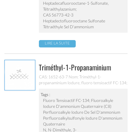
tétraéthylazanium;
Heptadecafluorooctane-1-Sulfonate,
Tétraéthylazanium;
CAS 56773-42-3
Heptadectofluorooctane Sulfonate
Tétraéthyle Sel D'ammonium
LIRE LA SUITE
Triméthyl-1-Propanaminium
Iodure (CAS 1652-63-7)
CAS: 1652-63-7 Nom: Triméthyl-1-
propanaminium Iodure, fluoro tensioactif FC-134;
fluoroalkyle Iodure d'ammonium quaternaire
(C8); perfluoroalkyle Sel d'ammonium Iodure;
Tags :
perfluoroalkylsulfonyle Iodure d'ammonium
Fluoro Tensioactif FC-134; Fluoroalkyle
quaternaire; N, N-diméthyle, 3-
Iodure D'ammonium Quaternaire (C8)
perfluorooctylsulfonylpropyl-aminium, iodure;
Perfluoroalkyle Iodure De Sel D'ammonium
PerfluoroalkylsulfonylQuierNaryMonium sel de
Perfluoroalkylsulfonyle Iodure D'ammonium
sel Iodure; perfluoroalkylsulfonyl Quaternaire
Quaternaire
Ammonium IoDides; FC-135;
N, N-Diméthyle, 3-