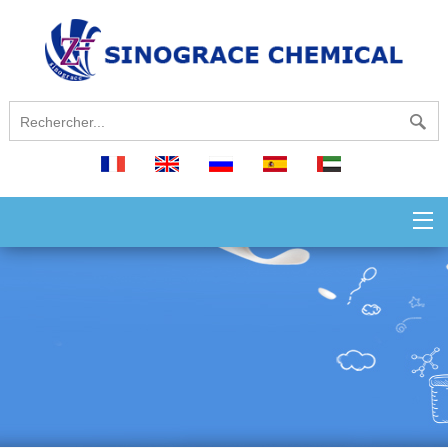
français
English
русский
español
العربية