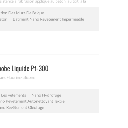
stance à l'abrasion appliqué au béton, au toit, à la
nstruction etc.
ation Des Murs De Brique
Béton
Bâtiment Nano Revêtement Imperméable
obe Liquide Pf-300
nanoFluorine-silicone
 Les Vêtements
Nano Hydrofuge
no Revêtement Autonettoyant Textile
no Revêtement Oléofuge