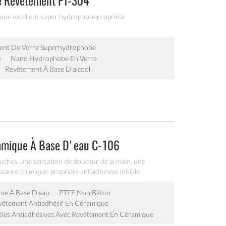
e Revêtement Pf-304
 boue excellent super hydrophobepropriété
ent De Verre Superhydrophobe
e
Nano Hydrophobe En Verre
Revêtement À Base D'alcool
ramique À Base D'eau C-106
uches, une sensation de douceur de la main, une
tance chimique. propriété antiadhésive initiale
r le revêtement interne et le revêtement externe de la poêle
de la poêle à frire électrique et du récipient intérieur de la
ue À Base D'eau
PTFE Non Bâton
vêtement Antiadhésif En Céramique
êles Antiadhésives Avec Revêtement En Céramique