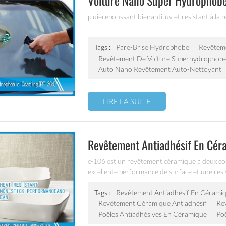
Voiture Nano Super Hydrophob
pluierepoussant bienanti-uv et résistant à la
Tags :
Pare-Brise Hydrophobe
Revêtem
Revêtement De Voiture Superhydrophob
Auto Nano Revêtement Auto-Nettoyant
LIRE LA SUITE
Revêtement Antiadhésif En Cé
c-106 est un revêtement céramique à deux co
excellente performance de surface et une résis
supérieure, facile à nettoyer. il est idéal pou
à frire, de la marmite, de la plaque de cuisson, 
Tags :
Revêtement Antiadhésif En Céramiq
cuisinière électrique, etc.
Revêtement Céramique Antiadhésif
Re
Poêles Antiadhésives En Céramique
Po