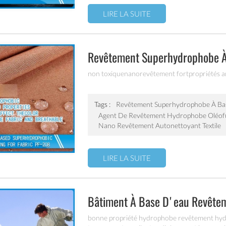
LIRE LA SUITE
Revêtement Superhydrophobe À
non toxiquenanorevêtement fortpropriétés ant
Tags :
Revêtement Superhydrophobe À Ba
Agent De Revêtement Hydrophobe Oléof
Nano Revêtement Autonettoyant Textile
LIRE LA SUITE
Bâtiment À Base D'eau Revête
bonne propriété hydrophobe revêtement hydr