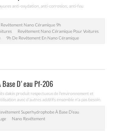
rayures anti-oxydation, anti-corrosion, anti-feu
Revêtement Nano Céramique 9h
itures
Revêtement Nano Céramique Pour Voitures
e
9h De Revêtement En Nano Céramique
 Base D'eau Pf-206
its dakin produit respectueux de l'environnement et
'utilisation avec d'autres additifs ensemble n'a pas besoin
ter la fibre d'excellentes propriétés étanches à l'eau et à
nt, rouleau humide, rembourrage, revêtement par
evêtement Superhydrophobe À Base D'eau
uge
Nano Revêtement