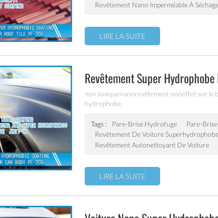
Revêtement Nano Imperméable À Séchage
LIRE LA SUITE
Revêtement Super Hydrophobe P
non toxiquenanorevêtement noneffet sur le br
hydrophobe
Tags :
Pare-Brise Hydrofuge
Pare-Bris
Revêtement De Voiture Superhydrophob
Revêtement Autonettoyant De Voiture
LIRE LA SUITE