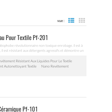
vue :
vue de liste
vue de la grille
au Pour Textile Pf-201
éophobe révolutionnaire non toxique enrobage. il est à
, il est résistant aux détergents agressifs et démontre un
performance continue jusqu'à 30 lavages.
vêtement Résistant Aux Liquides Pour Le Textile
t Autonettoyant Textile
Nano Revêtement
 Céramique Pf-101