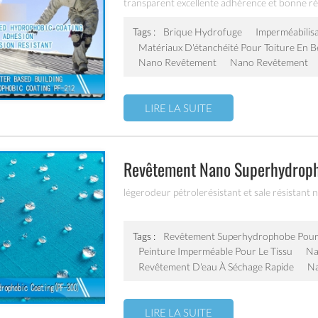
transparent excellente adhérence et bonne rési
brique, à la pierre et à d'autres produits de co
Tags :
Brique Hydrofuge
Imperméabilis
Matériaux D'étanchéité Pour Toiture En 
Nano Revêtement
Nano Revêtement
LIRE LA SUITE
Revêtement Nano Superhydroph
légerodeur pétrolerésistant et sale résistant 
Tags :
Revêtement Superhydrophobe Pour
Peinture Imperméable Pour Le Tissu
Na
Revêtement D'eau À Séchage Rapide
Na
LIRE LA SUITE