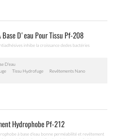
 Base D'eau Pour Tissu Pf-208
iadhésives inhibe la croissance dedes bactéries
se D'eau
uge
Tissu Hydrofuge
Revêtements Nano
ment Hydrophobe Pf-212
ophobe à base d'eau bonne perméabilité et revêtement