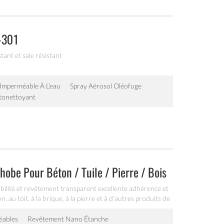
f-301
stant et sale résistant
 Imperméable À L'eau
Spray Aérosol Oléofuge
tonettoyant
be Pour Béton / Tuile / Pierre / Bois
ité et revêtement transparent excellente adhérence et
 au toit, à la brique, à la pierre et à d'autres produits de
éables
Revêtement Nano Étanche