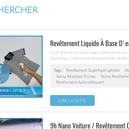
HERCHER
Revêtement Liquide À Base D'e
Le pf-201 est un nano super hydrophobe et ol
base d'eau, respirant et biocompatible. de plus
excellent autonettoyage propriétés avec une 
Tags :
Revêtement Superhydrophobe
Re
Spray Résistant À L'eau
Nano Revêtemen
Revêtement Autonettoyant
LIRE LA SUITE
9h Nano Voiture / Revêtement