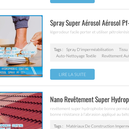
Spray Super Aérosol Aérosol P
légerodeur facile porter et utiliser pétrolerési
Tags :
Spray D'imperméabilisation
Tissu
Auto-Nettoyage Textile
Revêtement Au
LIRE LA SUITE
Nano Revêtement Super Hydropho
Etc. Pf-302
revêtement super hydrophobe bonne perméabil
bonne résistance à l'abrasion appliqué au béton,
construction etc.
Tags :
Matériaux De Construction Imperm