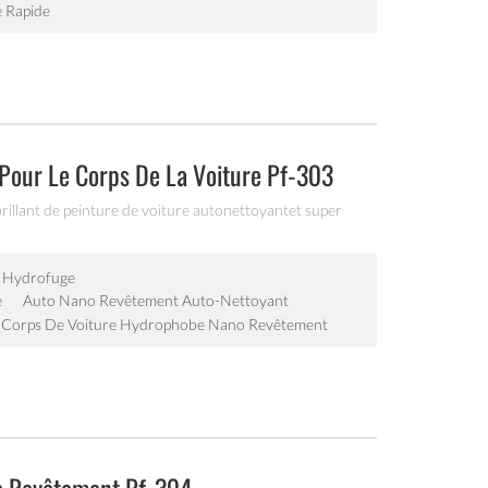
 Rapide
our Le Corps De La Voiture Pf-303
illant de peinture de voiture autonettoyantet super
e Hydrofuge
e
Auto Nano Revêtement Auto-Nettoyant
Corps De Voiture Hydrophobe Nano Revêtement