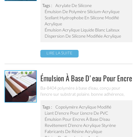
algues et moule avec une bonne résistance à
Tags :
Acrylate De Silicone
l'abrasion.
Émulsion De Polymère Silicium-Acrylique
Scellant Hydrophobe En Silicone Modifié
Acrylique
Émulsion Acrylique Liquide Blanc Laiteux
Dispersion De Silicone Modifiée Acrylique
LIRE LA SUITE
Émulsion À Base D'eau Pour Encre
Pvc (ba-8404)
Ba-8404 polymère à base d'eau, conçu pour
l'encre sur substrat polaire. bonne adhérence,
bonne résistance à l'eau et aux rayures, excellente
résistance aux intempéries. applicable au PVC
Tags :
Copolymère Acrylique Modifié
mou, au film de PVC, au plancher en plastique dur
Liant D'encre Pour L'encre De PVC
de PVC, aux bandes de bord de PVC et à toute
Émulsion Pour Encres À Base D'eau
autre production d'encre à base d'eau de PVC. ne
Revêtement D'encre Acrylique Styrène
peut pas être utilisé comme émulsion de broyage
Fabricants De Résine Acrylique
de pigment.