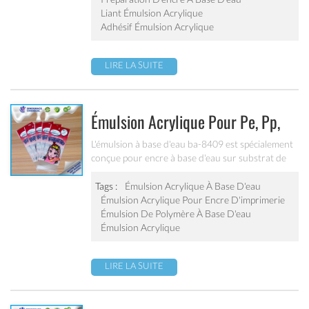
excellente adhérence, excellente résistance à l'eau
Liant Émulsion Acrylique
et résistance aux alcalis pour divers textiles.
Adhésif Émulsion Acrylique
LIRE LA SUITE
Émulsion Acrylique Pour Pe, Pp,
Opp, Encre D'imprimerie Bopp
L'émulsion à base d'eau ba-8409 est spécialement
conçue pour encre à base d'eau sur substrat de
(ba-8409)
film traité (pe, pp, opp, bopp). bonne adhérence,
bonne résistance à l'eau et aux rayures, excellente
Tags :
Émulsion Acrylique À Base D'eau
résistance aux intempéries. ne peut pas être utilisé
Émulsion Acrylique Pour Encre D'imprimerie
comme émulsion de broyage de pigment.
Émulsion De Polymère À Base D'eau
Émulsion Acrylique
LIRE LA SUITE