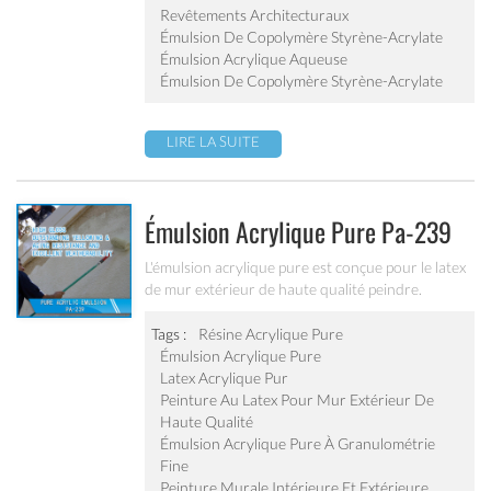
Revêtements Architecturaux
Émulsion De Copolymère Styrène-Acrylate
Émulsion Acrylique Aqueuse
Émulsion De Copolymère Styrène-Acrylate
LIRE LA SUITE
Émulsion Acrylique Pure Pa-239
L'émulsion acrylique pure est conçue pour le latex
de mur extérieur de haute qualité peindre.
excellente résistance à l'eau, résistance aux
intempéries, exceptionnelle jaunissement et
Tags :
Résine Acrylique Pure
résistance au vieillissement.
Émulsion Acrylique Pure
Latex Acrylique Pur
Peinture Au Latex Pour Mur Extérieur De
Haute Qualité
Émulsion Acrylique Pure À Granulométrie
Fine
Peinture Murale Intérieure Et Extérieure