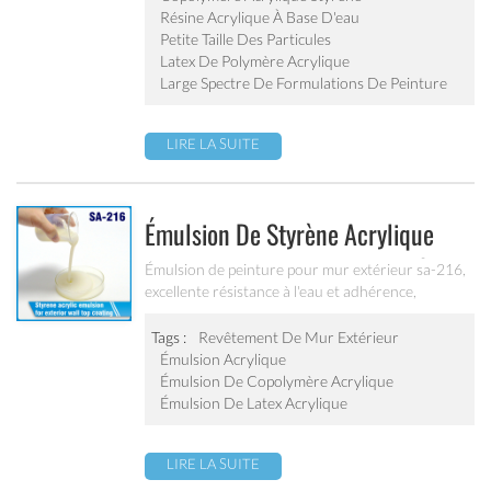
mécanique et stabilité à la congélation-
Résine Acrylique À Base D'eau
décongélation.
Petite Taille Des Particules
Latex De Polymère Acrylique
Large Spectre De Formulations De Peinture
LIRE LA SUITE
Émulsion De Styrène Acrylique
Pour Revêtement De Mur Extérieur
Émulsion de peinture pour mur extérieur sa-216,
excellente résistance à l'eau et adhérence,
Sa-216
résistance aux alcalis, résistance au brouillard
salin, bon anti pollution, excellente résistance aux
Tags :
Revêtement De Mur Extérieur
intempéries
Émulsion Acrylique
Émulsion De Copolymère Acrylique
Émulsion De Latex Acrylique
LIRE LA SUITE