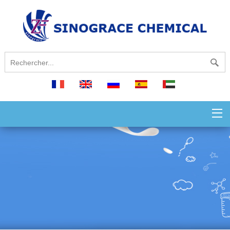
français
English
русский
español
العربية