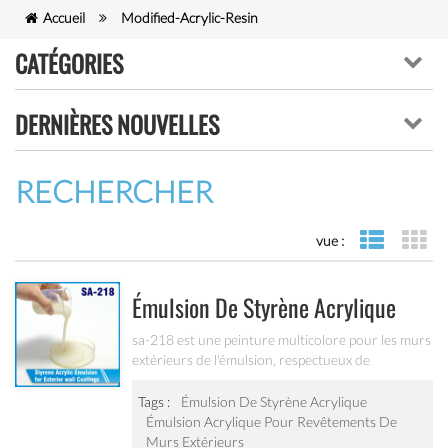
Accueil
Modified-Acrylic-Resin
CATÉGORIES
DERNIÈRES NOUVELLES
RECHERCHER
vue :
vue de lis
vue
Émulsion De Styrène Acrylique
Pour Revêtements De Murs
sa-218 est une peinture multicolore pour les murs
extérieurs de l'émulsion, respectueux de
Extérieurs Sa-218
l'environnement non-toxique, l'émulsion a une
bonne protection pour la particule de couleur.
Tags :
Émulsion De Styrène Acrylique
Émulsion Acrylique Pour Revêtements De
Murs Extérieurs