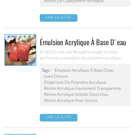
Résine De Copolymère Acrylique
LIRE LA SUITE
Émulsion Acrylique À Base D'eau
(ba-8202n)
ba-8202n est une filmogène souple à haute
performance émulsion de polymère acrylique,
émulsion à base d'eau écologique, sans des
substances telles que le plomb, le chrome, le
Tags :
Émulsion Acrylique À Base D'eau
mercure et les alliages de chrome, pas d'apeo,
Liant D'encre
faible voc, répondre aux normes des exigences
Dispersion De Polymère Acrylique
d'emballage de cigarette pour voc. c'est
Résine Acrylique Hautement Transparente
spécialement conçu pour la production
Résine Acrylique Soluble Dans L'eau
d'emballages de cigarettes à base d'eau encre à
Résine Acrylique Pour L'encre
imprimer.
LIRE LA SUITE