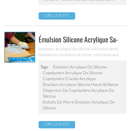
LIRE LA SUITE
Émulsion Silicone Acrylique Sa-
108
émulsion acrylique de silicone a le lustre élevé,
l'excellente résistance de tache, résistance aux
intempéries, anti-uv et résistance à l'eau. il peut
être appliqué aux revêtements supérieurs / vernis,
Tags :
Émulsion Acrylique De Silicone
revêtements de pierre et revêtements de murs
Copolymère Acrylique De Silicone
extérieurs à haute résistance aux intempéries.
Copolymère D'acide Acrylique
Émulsion Acrylique Silicone Haute Brillance
Dispersion De Copolymère Acrylique De
Silicone
Enduits De Pierre Émulsion Acrylique De
Silicone
LIRE LA SUITE