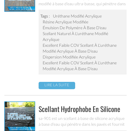
modifié à base d'eau ultra-basse, qui pénètre dans
les pavés et fournit une barrière de protection
excellente stabilisation des articulations
Tags :
Uréthane Modifié Acrylique
fournissant un lustre naturel.
Résine Acrylique Modifiée
Émulsion De Polymère À Base D'eau
Scellant Naturel À L'uréthane Modifié
Acrylique
Excellent Faible COV Scellant À L'uréthane
Modifié Acrylique À Base D'eau
Dispersion Modifiée Acrylique
Excellent Faible COV Scellant À L'uréthane
Modifié Acrylique À Base D'eau
LIRE LA SUITE
Scellant Hydrophobe En Silicone
Modifié Acrylique Sa-901
sa-901 est un scellant à base de silicone acrylique
à base d'eau qui pénètre dans les pavés et fournit
un revêtement hydrophobe. il peut inhiber les