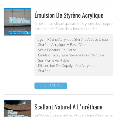
Émulsion De Styrène Acrylique
Pour Peinture En Pierre Véritable
émulsion acrylique spéciale de styrène développée
par des additifs spéciaux importés et des
Sa-212
monomères fonctionnels. il a une bonne
performance filmogène forte adhésif Obliger. il
Tags :
Résine Acrylique Styrène À Base D'eau
peut résoudre le problème du rougissement de
Styrène Acrylique À Base D'eau
l'eau de revêtement semblable à la pierre.
Vraie Peinture En Pierre
Émulsion Acrylique Styrène Pour Peinture
Sur Pierre Véritable
Dispersion De Copolymère Acrylique
Styrène
LIRE LA SUITE
Scellant Naturel À L'uréthane
Modifié Acrylique Sa-900
sa-900 est un scellant acrylique à base d'uréthane