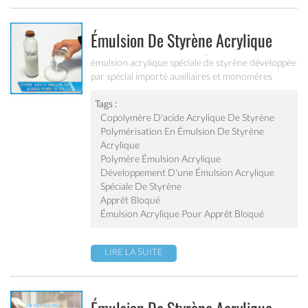
Émulsion De Styrène Acrylique
Pour Apprêt Bloqué Sa-205
émulsion acrylique spéciale de styrène développée
par spécial importé auxiliaires et monomères
fonctionnels. il est utilisé pour la construction des
revêtements d'apprêt avec une excellente
Tags :
résistance aux alcalis, résistance au salage, force
Copolymère D'acide Acrylique De Styrène
d'adhérence et eau résistant.
Polymérisation En Émulsion De Styrène
Acrylique
Polymère Émulsion Acrylique
Développement D'une Émulsion Acrylique
Spéciale De Styrène
Apprêt Bloqué
Émulsion Acrylique Pour Apprêt Bloqué
LIRE LA SUITE