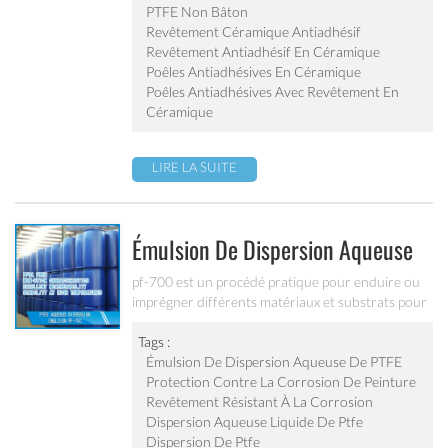
externe de la poêle à frire, de la marmite, de la
PTFE Non Bâton
plaque de cuisson, de la poêle à frire électrique et
Revêtement Céramique Antiadhésif
du récipient intérieur de la cuisinière électrique,
Revêtement Antiadhésif En Céramique
etc.
Poêles Antiadhésives En Céramique
Poêles Antiadhésives Avec Revêtement En
Céramique
LIRE LA SUITE
Émulsion De Dispersion Aqueuse
De Ptfe Pf-700
pf-700 est un procédé pratique pour enduire ou
imprégner différents matériaux et substrats pour
obtenir des propriétés typiques de
fluoroplastiques comme la résistance chimique, le
Tags :
faible coefficient de frottement, d'excellentes
Émulsion De Dispersion Aqueuse De PTFE
caractéristiques diélectriques et de relâchement
Protection Contre La Corrosion De Peinture
et un large spectre de température de service.
Revêtement Résistant À La Corrosion
Dispersion Aqueuse Liquide De Ptfe
Dispersion De Ptfe