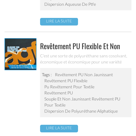
Dispersion Aqueuse De Ptfe
LIRE LA SUITE
Revêtement PU Flexible Et Non
Jaunissant Pour Textile Pu-403
C'est une sorte de polyuréthane sans cosolvant,
économique et économique pour une variété
d'applications textiles ou de substrats flexibles.
Tags :
Revêtement PU Non Jaunissant
Revêtement PU Flexible
Pu Revêtement Pour Textile
Revêtement PU
Souple Et Non Jaunissant Revêtement PU
Pour Textile
Dispersion De Polyuréthane Aliphatique
LIRE LA SUITE