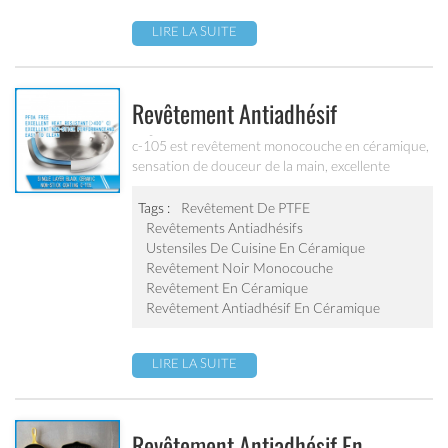
LIRE LA SUITE
Revêtement Antiadhésif
Céramique Monocouche Noir C-
c-105 est revêtement monocouche en céramique,
sensation de douceur de la main, excellente
105
résistance à la chaleur, excellente performance
antiadhésive et résistant à l'abrasion, il peut être
Tags :
Revêtement De PTFE
utilisé sur des ustensiles de cuisson antiadhésifs
Revêtements Antiadhésifs
et appareils ménagers.
Ustensiles De Cuisine En Céramique
Revêtement Noir Monocouche
Revêtement En Céramique
Revêtement Antiadhésif En Céramique
LIRE LA SUITE
Revêtement Antiadhésif En