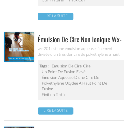
LIRE LA SUITE
Émulsion De Cire Non Ionique Wx-
201
wx-201 est une émulsion aqueuse, finement
divisée d'un très dur cire de polyéthylène à haut
point de fusion. il est particulièrement polyvalent
sur compte de la combinaison équilibrée de
Tags :
Émulsion De Cire-Cire
dureté, de ténacité et d'élasticité la cire de
Un Point De Fusion Élevé
polyéthylène sur laquelle elle est basée.
Émulsion Aqueuse D'une Cire De
Polyéthylène Oxydée À Haut Point De
Fusion
Finition Textile
LIRE LA SUITE