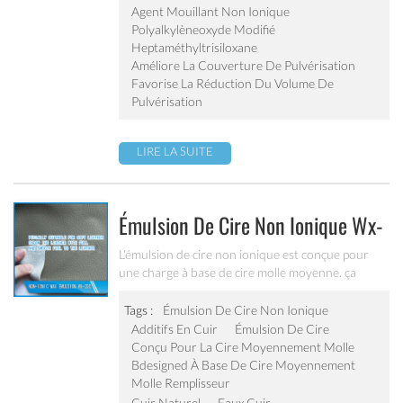
réalisable avec les adjuvants conventionnels.
Agent Mouillant Non Ionique
Polyalkylèneoxyde Modifié
Heptaméthyltrisiloxane
Améliore La Couverture De Pulvérisation
Favorise La Réduction Du Volume De
Pulvérisation
LIRE LA SUITE
Émulsion De Cire Non Ionique Wx-
200
L'émulsion de cire non ionique est conçue pour
une charge à base de cire molle moyenne. ça
donne sensation pleine et lisse et action de
masquage forte, réduit la sensation résineuse de
Tags :
Émulsion De Cire Non Ionique
cuir fini.
Additifs En Cuir
Émulsion De Cire
Conçu Pour La Cire Moyennement Molle
Bdesigned À Base De Cire Moyennement
Molle Remplisseur
Cuir Naturel
Faux Cuir