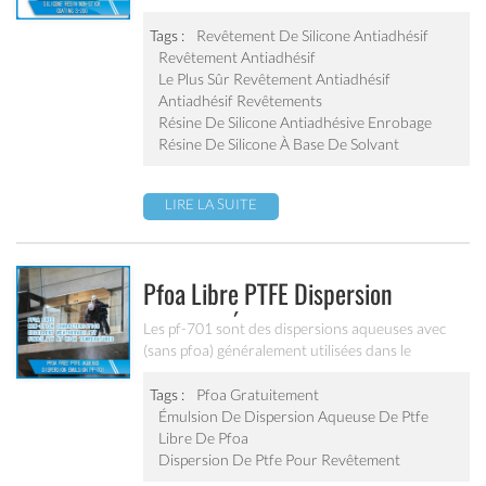
extraordinairement brillante, une excellente
résistance aux taches, une performance
Tags :
Revêtement De Silicone Antiadhésif
antiadhésive et une résistance supérieure aux
Revêtement Antiadhésif
rayures. la surface est facile à nettoyer après la
Le Plus Sûr Revêtement Antiadhésif
cuisson. il a une très bonne opérabilité, il est
Antiadhésif Revêtements
réalisable à 200 ℃, peut être largement appliqué
Résine De Silicone Antiadhésive Enrobage
sur le revêtement intérieur des ustensiles de
Résine De Silicone À Base De Solvant
cuisson en fer.
LIRE LA SUITE
Pfoa Libre PTFE Dispersion
Aqueuse Émulsion Pf-701
Les pf-701 sont des dispersions aqueuses avec
(sans pfoa) généralement utilisées dans le
revêtement de tissus et autres substrats dans
diverses applications: filtration, toiture
Tags :
Pfoa Gratuitement
architecturale, électronique, semi-conducteur,
Émulsion De Dispersion Aqueuse De Ptfe
agroalimentaire, emballage et autres composants
Libre De Pfoa
nécessitant une performance élevée matériau
Dispersion De Ptfe Pour Revêtement
fluoroplastique.