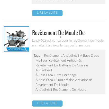
etc.
LIRE LA SUITE
Revêtement De Moule De
Fluororésine À Base D'eau
Le pf-602 est conçu pour le revêtement de moule
en métal. il a d'excellentes performances
Antiadhésive Pf-602
antiadhésives, bonne résistance à la chaleur et à
l'abrasion. il peut être employé pour l'aluminium,
Tags :
Revêtement Antiadhésif À Base D'eau
l'acier et tout autre revêtement de moule en
Meilleur Revêtement Antiadhésif
métal.
Revêtement De Batterie De Cuisine
Antiadhésif
À Base D'eau Ptfe Enrobage
À Base D'eau Fluororésine Antiadhésif
Revêtement De Moule
Antiadhésif Revêtement De Moule
LIRE LA SUITE