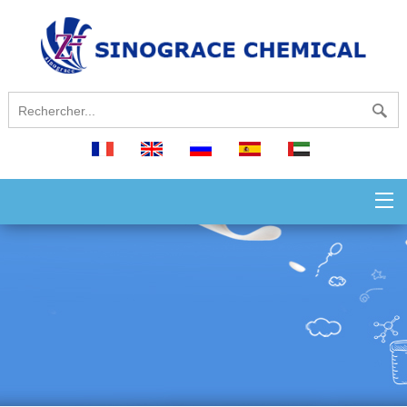
français
English
русский
español
العربية