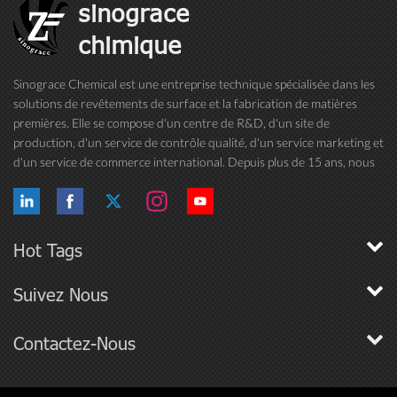
sinograce
pulvérisation -wet-628, lorsqu'il est utilisé comme
adjuvant du côté du réservoir, peut être utilisé
chimique
pour améliorer la couverture de pulvérisation,
améliorer l'absorption ou permettre une
Sinograce Chemical est une entreprise technique spécialisée dans les
réduction du volume de pulvérisation. L'adjuvant
solutions de revêtements de surface et la fabrication de matières
de pulvérisation wet-628 est le plus efficace
comme adjuvant du côté du réservoir lorsque les
premières. Elle se compose d'un centre de R&D, d'un site de
mélanges de pulvérisation sont 1) dans un
production, d'un service de contrôle qualité, d'un service marketing et
intervalle de pH de 5-8, et 2) utilisé dans les 24
d'un service de commerce international. Depuis plus de 15 ans, nous
heures suivant la préparation. - des volumes de
nous consacrons à la recherche et au développement de peintures, ...
pulvérisation élevés, associés à des taux élevés
d'agents tensioactifs, ne sont pas requis pour
obtenir une couverture suffisante avec l'adjuvant
de pulvérisation humide 628. en fait, il a le
Hot Tags
potentiel de fournir une couverture adéquate
dans de nombreuses applications de pulvérisation
Suivez Nous
à faible volume à des taux compris entre 0,025%
et 0,1%.
Contactez-Nous